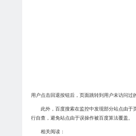
用户点击回退按钮后，页面跳转到用户未访问过
此外，百度搜索在监控中发现部分站点由于
行自查，避免站点由于误操作被百度算法覆盖。
相关阅读：