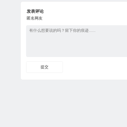
发表评论
匿名网友