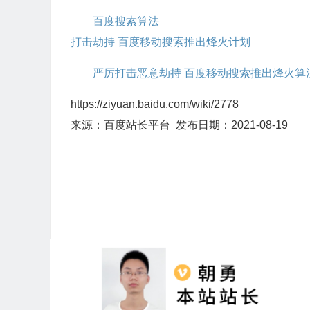
百度搜索算法
打击劫持 百度移动搜索推出烽火计划
严厉打击恶意劫持 百度移动搜索推出烽火算法
https://ziyuan.baidu.com/wiki/2778
来源：百度站长平台 发布日期：2021-08-19