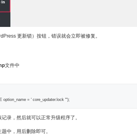
（修复 WordPress 更新锁）按钮，错误就会立即被修复。
hp
文件中
tion_name = ' core_updater.lock '"
);
该记录，然后就可以正常升级程序了。
主题中，用后删除即可。