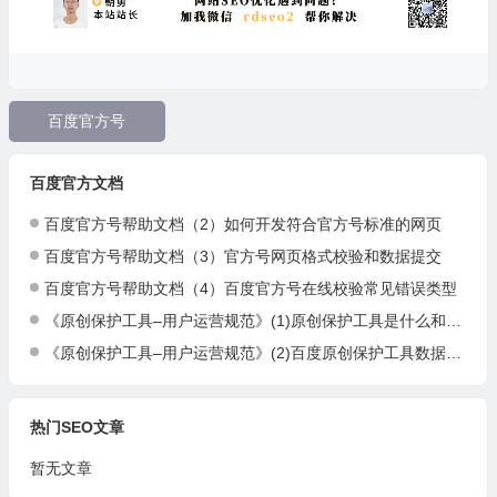
百度官方号
百度官方文档
百度官方号帮助文档（2）如何开发符合官方号标准的网页
百度官方号帮助文档（3）官方号网页格式校验和数据提交
百度官方号帮助文档（4）百度官方号在线校验常见错误类型
《原创保护工具–用户运营规范》(1)原创保护工具是什么和如何获得原创保护权限
《原创保护工具–用户运营规范》(2)百度原创保护工具数据反馈无需求原创的标准
热门SEO文章
暂无文章