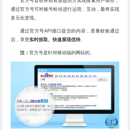
官方号旨在帮助资源提供方实现搜索用户留存，
通过官方号可对账号粉丝进行运营、互动，最终实现
多元化变现。
通过官方号API接口提交的内容，质量校验通过
后，享受
实时抓取、快速展现优待
。
注：
官方号是针对移动端的网站的。