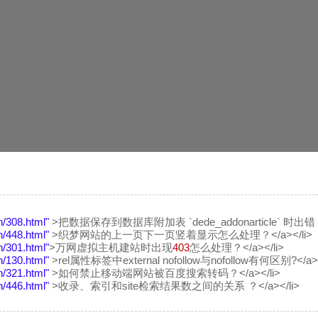
n/308.html"
>把数据保存到数据库附加表 `dede_addonarticle` 时出错
n/448.html"
>织梦网站的上一页下一页竖着显示怎么处理？</a></li>
n/301.html"
>万网虚拟主机建站时出现
403
怎么处理？</a></li>
n/130.html"
>rel属性标签中external nofollow与nofollow有何区别?</a><
n/321.html"
>如何禁止移动端网站被百度搜索转码？</a></li>
n/446.html"
>收录、索引和site检索结果数之间的关系 ？</a></li>