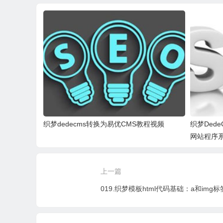
织梦dedecms转换为易优CMS教程视频
织梦Ded
网站程序
上一篇
019.织梦模板html代码基础：a和img标