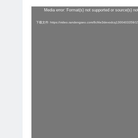
Media error: Format(s) not supported or source(s) no
视
频
下载文件: https://video.randengseo.com/8cf4e3devodcq1300403359/
播
放
器