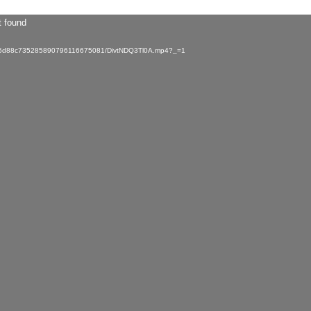
t found
15d88c735285890796116675081/DivtNDQ3Tl0A.mp4?_=1