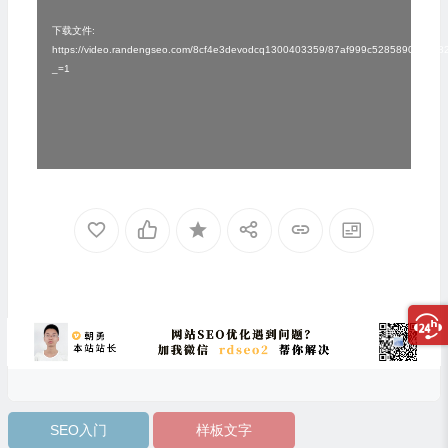
频
播
下载文件:
https://video.randengseo.com/8cf4e3devodcq1300403359/87af999c5285890795
放
_=1
器
SEO入门
样板文字